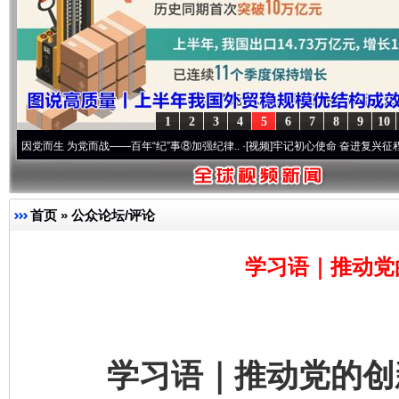
1
2
3
4
5
6
7
8
9
10
生 为党而战——百年“纪”事⑧加强纪律..
·[视频]
牢记初心使命 奋进复兴征程丨“转折之城
首页
»
公众论坛/评论
学习语｜推动党
学习语｜推动党的创新