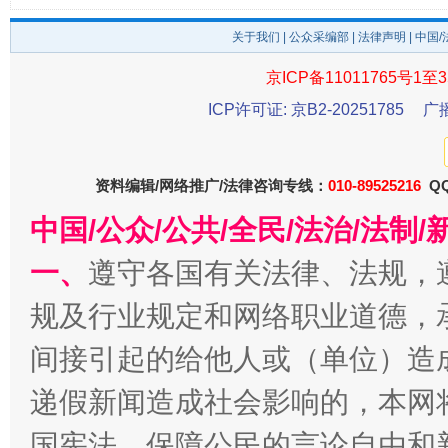
关于我们
|
公众采编部
|
法律声明
| 中国
京ICP备11011765号1至3
受贿1.44亿！段成刚被判无期
从幼儿
ICP许可证: 京B2-20251785
广
资料编辑/网络推广/法律咨询专线：
010-89525216
QQ
中国/公众/公共/全民/法治/法
一、
遵守各国有关法律、法规，
规及行业规定和网络职业道德，
全民健身五年计划来了！等你上场
间接引起的给他人或（单位）造
递假新闻造成社会影响的，本网
国宪法，保障公民的言论自由和