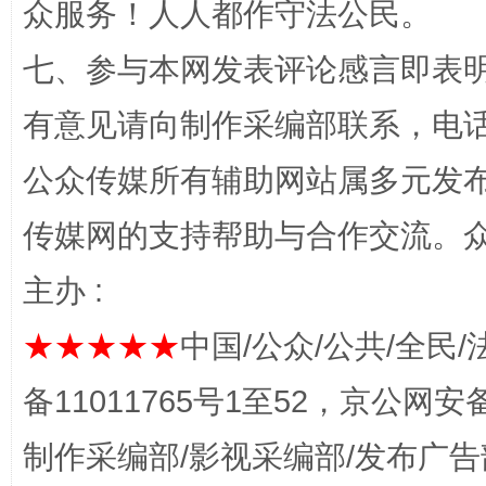
千年窑火 生生不息
一
众服务！人人都作守法公民。
七、参与本网发表评论感言即表明
有意见请向制作采编部联系，电话：0
公众传媒所有辅助网站属多元发
传媒网的支持帮助与合作交流。
主办 :
揭开“小金库”的免责幌子
★★★★★
中国/公众/公共/全民/
备11011765号1至52，京公网安备：
制作采编部/影视采编部/发布广告