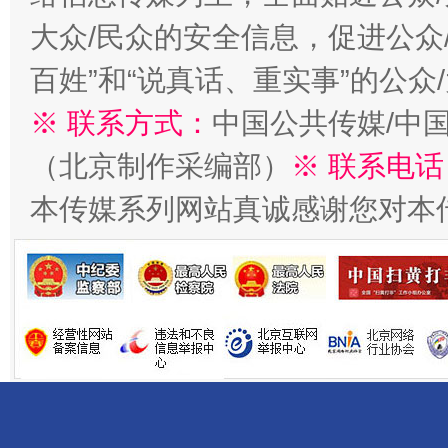
大众/民众的安全信息，促进公众
百姓”和“说真话、重实事”的公众
千年窑火 生生不息
一
※ 联系方式：
中国公共传媒/中
（北京制作采编部）
※ 联系电话
本传媒系列网站真诚感谢您对本
揭开“小金库”的免责幌子