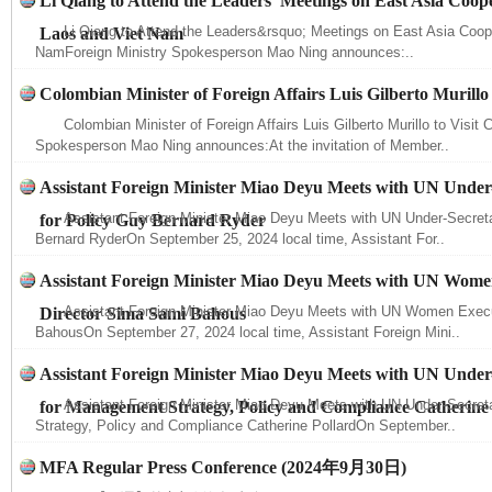
Li Qiang to Attend the Leaders’ Meetings on East Asia Coope
Li Qiang to Attend the Leaders&rsquo; Meetings on East Asia Coope
Laos and Viet Nam
NamForeign Ministry Spokesperson Mao Ning announces:..
Colombian Minister of Foreign Affairs Luis Gilberto Murillo 
Colombian Minister of Foreign Affairs Luis Gilberto Murillo to Visit 
Spokesperson Mao Ning announces:At the invitation of Member..
Assistant Foreign Minister Miao Deyu Meets with UN Under
Assistant Foreign Minister Miao Deyu Meets with UN Under-Secreta
for Policy Guy Bernard Ryder
Bernard RyderOn September 25, 2024 local time, Assistant For..
Assistant Foreign Minister Miao Deyu Meets with UN Wome
Assistant Foreign Minister Miao Deyu Meets with UN Women Execu
Director Sima Sami Bahous
BahousOn September 27, 2024 local time, Assistant Foreign Mini..
Assistant Foreign Minister Miao Deyu Meets with UN Under
Assistant Foreign Minister Miao Deyu Meets with UN Under-Secre
for Management Strategy, Policy and Compliance Catherine
Strategy, Policy and Compliance Catherine PollardOn September..
MFA Regular Press Conference (2024年9月30日)