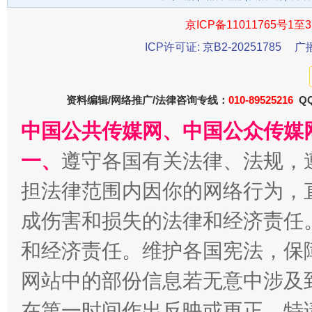
京ICP备11011765号1至3
ICP许可证: 京B2-20251785
广
资料编辑/网络推广/法律咨询专线：
010-89525216
QQ
千年窑火 生生不息
一
中国公共传媒网、中国公众传媒
一、
遵守各国有关法律、法规，
担法律范围内因你的网络行为，
成伤害和损失的法律和经济责任
和经济责任。维护各国宪法，保
网站中的部份信息若无意中涉及
揭开“小金库”的免责幌子
在第一时间作出反映或更正。特