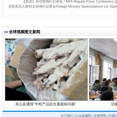
【双语】外交部例行记者会 / MFA Regular Press Conference (
交部发言人林剑主持例行记者会Foreign Ministry Spokesperson Lin Jian&r
完善运行机制助力责任有效落实
一纸欠条
全球视频图文新闻
东山县通报“牛蛙产品抗生素超标问题”
法
关于我们
|
公众采编部
|
法律声明
| 中国