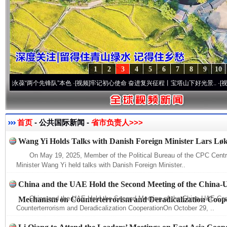
1
2
3
4
5
6
7
8
9
10
葆“两个先锋队”本色
·[视频]
牢记初心使命 奋进复兴征程丨宝塔山下好光景..
·[视频]
因党
首页
- 公共国际新闻 -
省市负责人>>>
Wang Yi Holds Talks with Danish Foreign Minister Lars L
On May 19, 2025, Member of the Political Bureau of the CPC Cent
Minister Wang Yi held talks with Danish Foreign Minister..
China and the UAE Hold the Second Meeting of the China-
China and the UAE Hold the Second Meeting of the China-UAE Co
Mechanism on Counterterrorism and Deradicalization Coop
Counterterrorism and Deradicalization CooperationOn October 29, ..