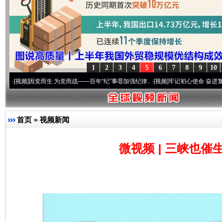
1
2
3
4
5
6
7
8
9
10
因党而生 为党而战——百年“纪”事⑧加强纪律..
·[视频]
牢记初心使命 奋进复兴征程丨“转
完善运行机制助力责任有效落实
一纸欠条
首页
»
视频新闻
微视频 | 三峡也