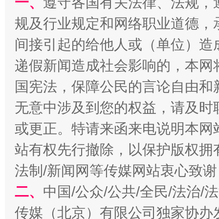
一、
遵守各国有关法律、法规，
规及行业规定和网络职业道德，
间接引起的给他人或（单位）造
递假新闻造成社会影响的，本网
全民健身五年计划来了！等你上场
国宪法，保障公民的言论自由和
无意中涉及到您的权益，请及时
或更正。特请来函来电说明本网
站有权先行撤除，以保护版权拥有者
法制/新闻网等传媒网站衷心致谢
二、
中国/公众/公共/全民/法治
阿坝州三大球赛在茂县开幕
规模最
传媒（北京）有限公司独家协办