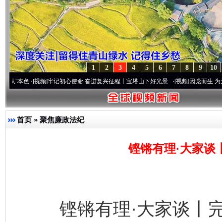
1
2
3
4
5
6
7
8
9
10
·[视频]
牢记初心使命 奋进复兴征程丨宝塔山下好光景..
·[视频]
因党而生 为党而战——百
首页
»
聚焦廉政法纪
铿锵有理·大家谈
铿锵有理·大家谈丨完