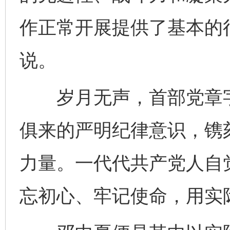
作正常开展提供了基本的
说。
岁月无声，首部党章字
俱来的严明纪律意识，镌
力量。一代代共产党人自
忘初心、牢记使命，用实