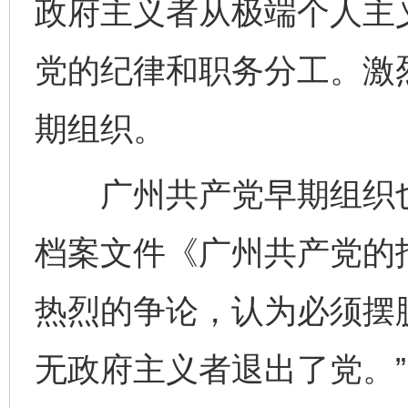
政府主义者从极端个人主义
党的纪律和职务分工。激
期组织。
广州共产党早期组织也
档案文件《广州共产党的
热烈的争论，认为必须摆
无政府主义者退出了党。”