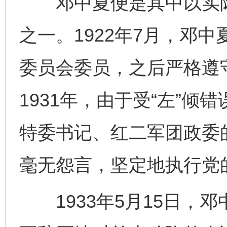
邓中夏便是其中以实际
之一。1922年7月，邓
委员会委员，之后严格遵
1931年，由于受“左”
特委书记、红二军团政委
毫无怨言，坚定地执行党
1933年5月15日，