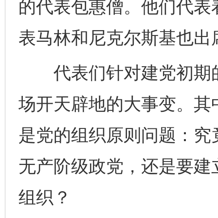
的代表包惠僧。他们代表
表马林和尼克尔斯基也出
代表们针对建党初期的
场开天辟地的大事变。其
是党的组织原则问题：究
无产阶级政党，还是要建
组织？