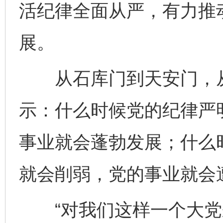
活纪律全面从严，有力推
展。
从石库门到天安门，从
示：什么时候党的纪律严
事业就会蓬勃发展；什么
就会削弱，党的事业就会
“对我们这样一个大党