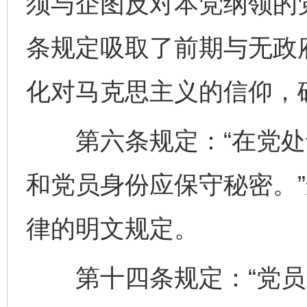
须与企图反对本党纲领的
条规定吸取了前期与无政
化对马克思主义的信仰，
第六条规定：“在党处
和党员身份应保守秘密。
律的明文规定。
第十四条规定：“党员