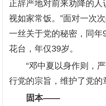
正辞严地对前来劝降的人
视如家常饭。”面对一次
一丝关于党的秘密，同年9
花台，年仅39岁。
“邓中夏以身作则，严
行党的宗旨，维护了党的
固本——