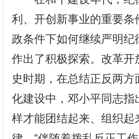
利、开创新事业的重要条
政条件下如何继续严明纪
作出了积极探索。改革开
史时期，在总结正反两方
化建设中，邓小平同志指
样才能团结起来、组织起
律。”伴随着拨乱反正工