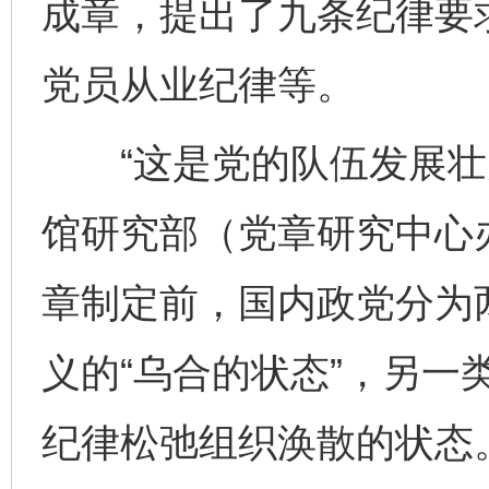
成章，提出了九条纪律要
党员从业纪律等。
“这是党的队伍发展壮大
馆研究部（党章研究中心
章制定前，国内政党分为
义的“乌合的状态”，另一
纪律松弛组织涣散的状态