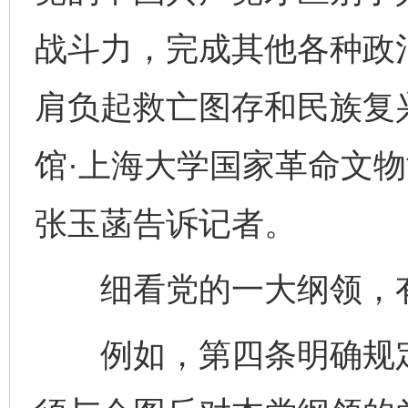
战斗力，完成其他各种政
肩负起救亡图存和民族复
馆·上海大学国家革命文
张玉菡告诉记者。
细看党的一大纲领，有
例如，第四条明确规定