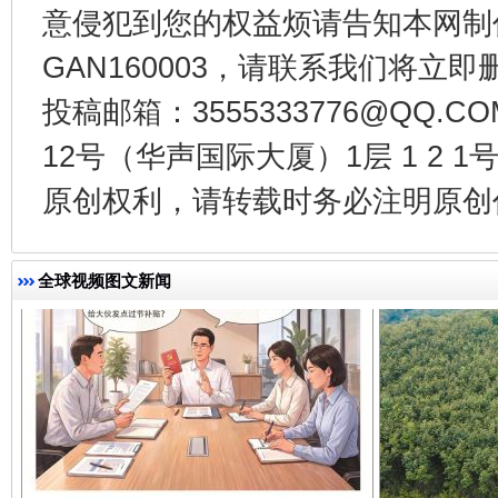
意侵犯到您的权益烦请告知本网制作采编
GAN160003，请联系我们将立即删
千年窑火 生生不息
一
投稿邮箱：3555333776@QQ
12号（华声国际大厦）1层 1 2
原创权利，请转载时务必注明原创作
全球视频图文新闻
揭开“小金库”的免责幌子