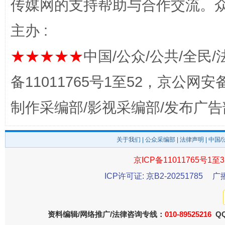
传媒网的支持帮助与合作交流。
主办 :
★★★★★
中国/公众/公共/全民/
备11011765号1至52，京公网安备：
制作采编部/影视采编部/发布广告
东山县通报“牛蛙产品抗生素超标问题”
法
关于我们
|
公众采编部
|
法律声明
| 中国
京ICP备11011765号1至3
ICP许可证: 京B2-20251785
广
资料编辑/网络推广/法律咨询专线：
010-89525216
QQ