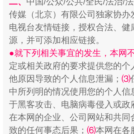
二、
中国/公众/公共/全民/法治
传媒（北京）有限公司独家协办
电视台友情链接，授权合法、健
受贿1.44亿！段成刚被判无期
从幼儿
源，并可添加相应链接。
●就下列相关事宜的发生，本网
定或相关政府的要求提供您的个
他原因导致的个人信息泄漏；
⑶
中所列明的情况使用您的个人信
于黑客攻击、电脑病毒侵入或政
全民健身五年计划来了！等你上场
在本网的企业、公司网站和共同
致的任何事态后果；
⑹
本网在各