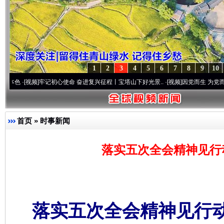
1
2
3
4
5
6
7
8
9
10
视频]
牢记初心使命 奋进复兴征程丨宝塔山下好光景..
·[视频]
因党而生 为党而战——百年“
首页
»
时事新闻
落实五次全会精神见行
落实五次全会精神见行