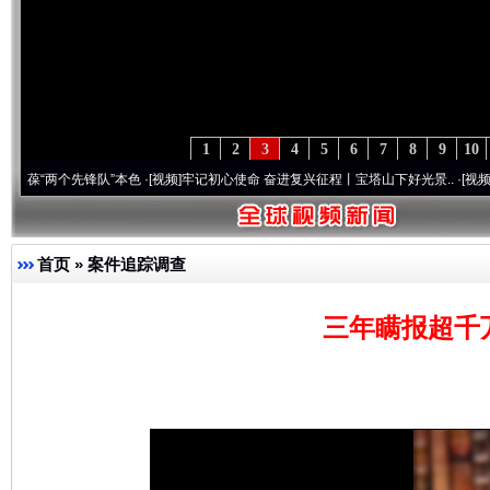
1
2
3
4
5
6
7
8
9
10
两个先锋队”本色
·[视频]
牢记初心使命 奋进复兴征程丨宝塔山下好光景..
·[视频]
因党而生
首页
»
案件追踪调查
三年瞒报超千