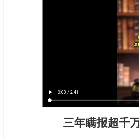
三年瞒报超千万