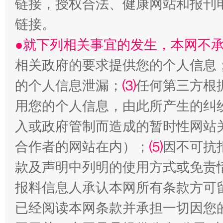
链接，授权合法、健康网站和报刊
揭开“小金库”的免责幌子
链接。
●就下列相关事宜的发生，本网不
相关政府的要求提供您的个人信息
的个人信息泄漏；
⑶
任何第三方根
用您的个人信息，由此所产生的纠
入或政府管制而造成的暂时性网站
合作者的网站在内）；
⑸
因不可抗
受贿1.44亿！段成刚被判无期
从幼儿
款及声明中列明的使用方式或免责
报料信息人承认本网所有条款方可
已经阅读本网条款并承担一切因您