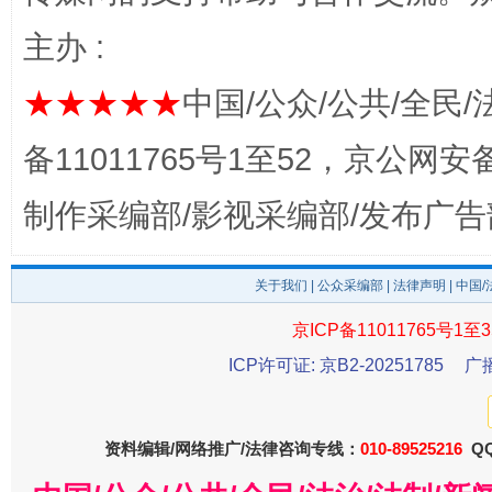
主办 :
★★★★★
中国/公众/公共/全民/
完善运行机制助力责任有效落实
一纸欠条
备11011765号1至52，京公网安备：
制作采编部/影视采编部/发布广告
关于我们
|
公众采编部
|
法律声明
| 中国
京ICP备11011765号1至3
ICP许可证: 京B2-20251785
广
东山县通报“牛蛙产品抗生素超标问题”
法
资料编辑/网络推广/法律咨询专线：
010-89525216
QQ