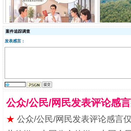
揭开“小金库”的免责幌子
案件追踪调查
发表感言：
受贿1.44亿！段成刚被判无期
从幼儿
公众/公民/网民发表评论感
★
公众/公民/网民发表评论感言