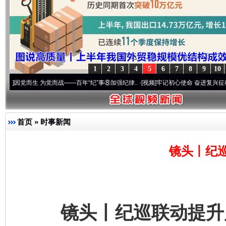
1
2
3
4
5
6
7
8
9
10
为党而战——百年“纪”事⑧加强纪律..
·[视频]
牢记初心使命 奋进复兴征程丨“转折之城”激
首页
»
时事新闻
镜头丨纪
镜头丨纪巡联动提升