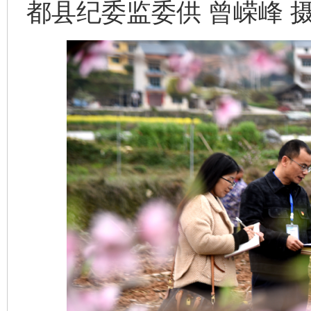
都县纪委监委供 曾嵘峰 
完善运行机制助力责任有效落实
一纸欠条
东山县通报“牛蛙产品抗生素超标问题”
法