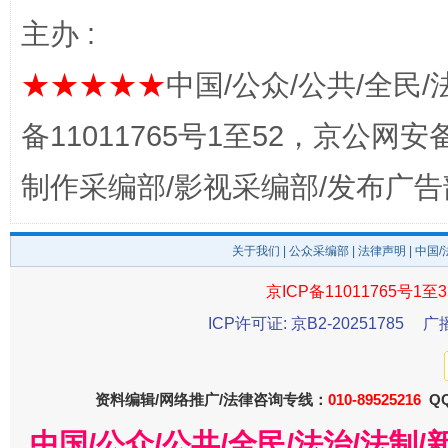
主办 :
★★★★★
中国/公众/公共/全民/
备11011765号1至52，京公网安备：
制作采编部/影视采编部/发布广告
关于我们
|
公众采编部
|
法律声明
| 中国
受贿1.44亿！段成刚被判无期
从幼儿
京ICP备11011765号1至3
ICP许可证: 京B2-20251785
广
资料编辑/网络推广/法律咨询专线：
010-89525216
QQ
中国/公众/公共/全民/法治/法