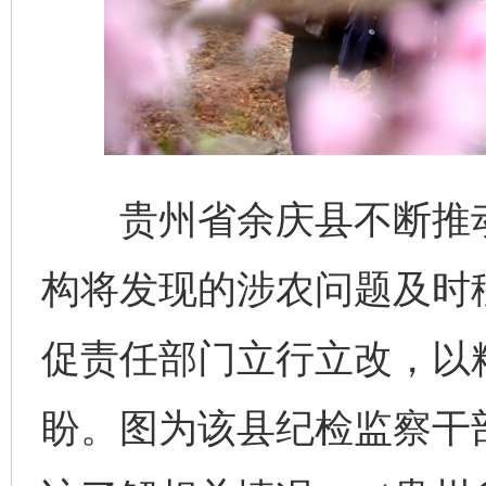
贵州省余庆县不断推动“
千年窑火 生生不息
一
构将发现的涉农问题及时
促责任部门立行立改，以
盼。图为该县纪检监察干