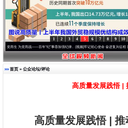
1
2
3
4
5
6
7
8
9
10
为党而战——百年“纪”事⑧加强纪律..
·[视频]
牢记初心使命 奋进复兴征程丨“转折之城”激
首页
»
公众论坛/评论
高质量发展践悟 |
高质量发展践悟 | 推